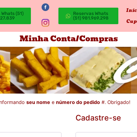
Iníc
 Whats (51)
Reservas Whats
527.839
(51) 981.969.298
Cu
Minha Conta/Compras
 informando
seu nome
e
número do pedido
#. Obrigado!
Cadastre-se