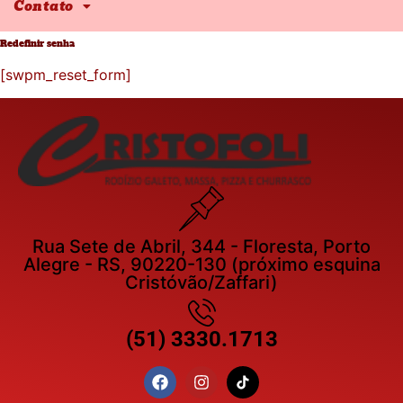
Contato
Redefinir senha
[swpm_reset_form]
Rua Sete de Abril, 344 - Floresta, Porto
Alegre - RS, 90220-130 (próximo esquina
Cristóvão/Zaffari)
(51) 3330.1713