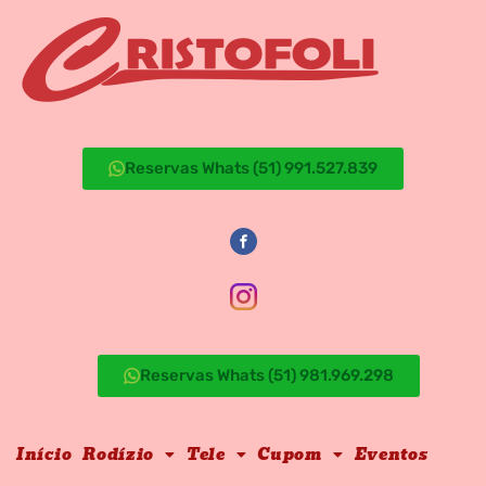
Reservas Whats (51) 991.527.839
Reservas Whats (51) 981.969.298
Início
Rodízio
Tele
Cupom
Eventos