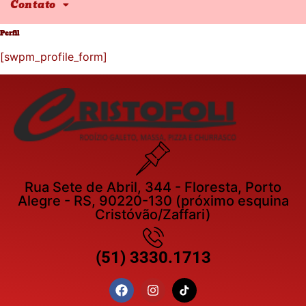
Contato
Perfil
[swpm_profile_form]
Rua Sete de Abril, 344 - Floresta, Porto
Alegre - RS, 90220-130 (próximo esquina
Cristóvão/Zaffari)
(51) 3330.1713