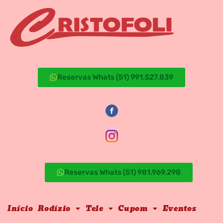
Reservas Whats (51) 991.527.839
Reservas Whats (51) 981.969.298
Início
Rodízio
Tele
Cupom
Eventos