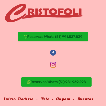
Reservas Whats (51) 991.527.839
Reservas Whats (51) 981.969.298
Início
Rodízio
Tele
Cupom
Eventos