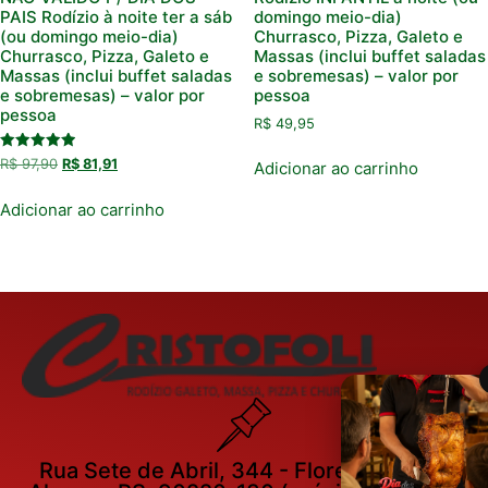
PAIS Rodízio à noite ter a sáb
domingo meio-dia)
(ou domingo meio-dia)
Churrasco, Pizza, Galeto e
Churrasco, Pizza, Galeto e
Massas (inclui buffet saladas
Massas (inclui buffet saladas
e sobremesas) – valor por
e sobremesas) – valor por
pessoa
pessoa
R$
49,95
Avaliação
R$
97,90
R$
81,91
Adicionar ao carrinho
5.00
de 5
Adicionar ao carrinho
Rua Sete de Abril, 344 - Floresta, Porto