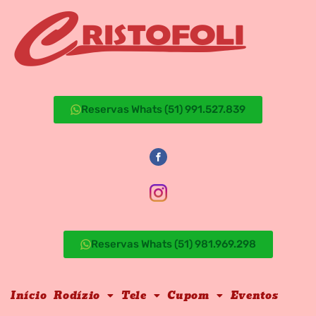
Reservas Whats (51) 991.527.839
Reservas Whats (51) 981.969.298
Início
Rodízio
Tele
Cupom
Eventos